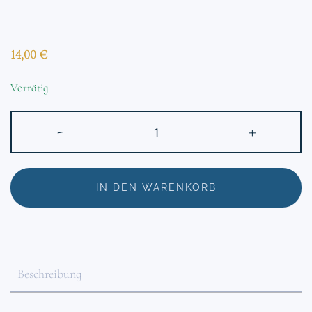
14,00
€
Vorrätig
Miniaturdruck
-
+
Sonnenuntergang
Menge
IN DEN WARENKORB
Beschreibung